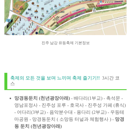
진주 남강 유등축제 기본정보
축제의 모든 것을 보며 느끼며 축제 즐기기!!
3시간 코
스
망경동둔치 (천년광장아래)
- 배다리(1부교) - 촉석문 -
영남포정사 - 진주성 포루 - 호국사 - 진주성 가페 (휴식)
- 어다리(3부교) - 음악분수대 - 용다리 (2부교) - 우등테
마공원 - 망경동둔치 ( 소망등 터널과 체험행사 ) -
망경
동 둔치 (천년광장아래)