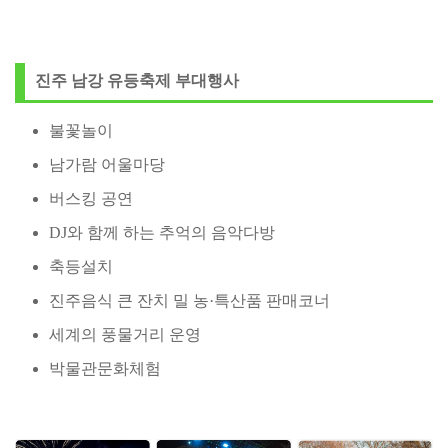
진주 남강 유등축제 부대행사
불꽃놀이
남가람 어울마당
버스킹 공연
DJ와 함께 하는 추억의 음악다방
축등설치
진주음식 큰 잔치 밀 농·특산품 판매코너
세계의 풍물거리 운영
박물관문화체험