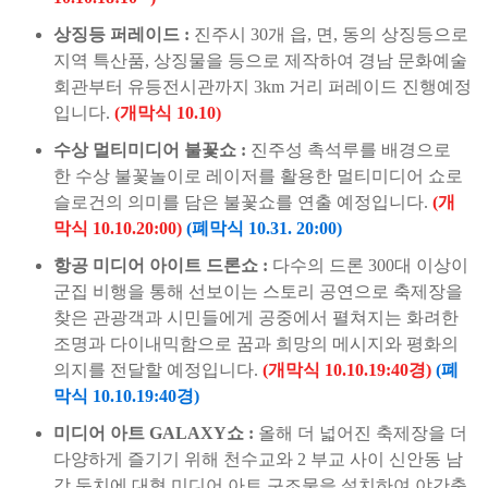
상징등 퍼레이드 :
진주시 30개 읍, 면, 동의 상징등으로
지역 특산품, 상징물을 등으로 제작하여 경남 문화예술
회관부터 유등전시관까지 3km 거리 퍼레이드 진행예정
입니다.
(개막식 10.10)
수상 멀티미디어 불꽃쇼 :
진주성 촉석루를 배경으로
한 수상 불꽃놀이로 레이저를 활용한 멀티미디어 쇼로
슬로건의 의미를 담은 불꽃쇼를 연출 예정입니다.
(개
막식 10.10.20:00)
(폐막식 10.31. 20:00)
항공 미디어 아이트 드론쇼 :
다수의 드론 300대 이상이
군집 비행을 통해 선보이는 스토리 공연으로 축제장을
찾은 관광객과 시민들에게 공중에서 펼쳐지는 화려한
조명과 다이내믹함으로 꿈과 희망의 메시지와 평화의
의지를 전달할 예정입니다.
(개막식 10.10.19:40경)
(폐
막식 10.10.19:40경)
미디어 아트 GALAXY쇼 :
올해 더 넓어진 축제장을 더
다양하게 즐기기 위해 천수교와 2 부교 사이 신안동 남
강 둔치에 대형 미디어 아트 구조물을 설치하여 야간축