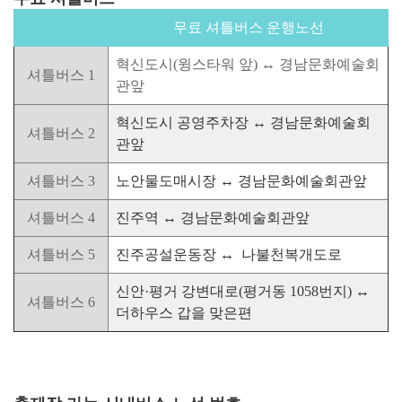
무료 셔틀버스 운행노선
혁신도시(윙스타워 앞) ↔ 경남문화예술회
셔틀버스 1
관앞
혁신도시 공영주차장
↔
경남문화예술회
셔틀버스 2
관앞
셔틀버스 3
노안물도매시장
↔
경남문화예술회관앞
셔틀버스 4
진주역
↔
경남문화예술회관앞
셔틀버스 5
진주공설운동장
↔
나불천복개도로
신안·평거 강변대로(평거동 1058번지)
↔
셔틀버스 6
더하우스 갑을 맞은편