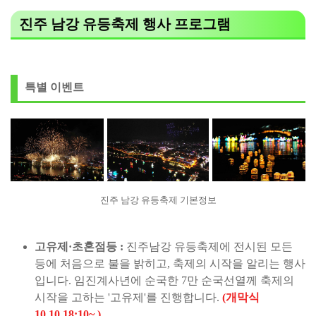
진주 남강 유등축제 행사 프로그램
특별 이벤트
진주 남강 유등축제 기본정보
고유제·초혼점등 :
진주남강 유등축제에 전시된 모든
등에 처음으로 불을 밝히고, 축제의 시작을 알리는 행사
입니다. 임진계사년에 순국한 7만 순국선열께 축제의
시작을 고하는 '고유제'를 진행합니다.
(개막식
10.10.18:10~ )