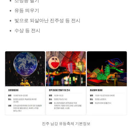
소망등 달기
유등 띄우기
빛으로 되살아난 진주성 등 전시
수상 등 전시
진주 남강 유등축제 기본정보