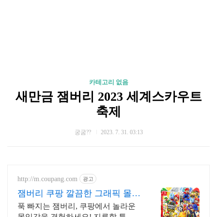
카테고리 없음
새만금 잼버리 2023 세계스카우트
축제
궁굼??
2023. 7. 31. 03:13
http://m.coupang.com
광고
잼버리 쿠팡 깔끔한 그래픽 몰입
감 UP
푹 빠지는 잼버리, 쿠팡에서 놀라운
몰입감을 경험하세요! 지루할 틈 없